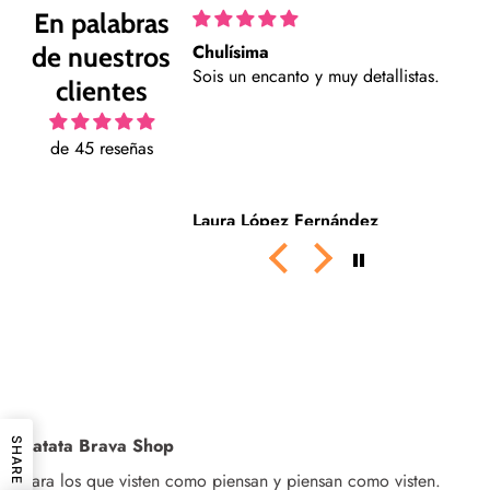
En palabras
Chulísima
P
de nuestros
Sois un encanto y muy detallistas.
F
clientes
de 45 reseñas
Laura López Fernández
D
Patata Brava Shop
SHARE
Para los que visten como piensan y piensan como visten.