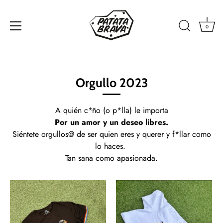
0
Ir
al
contenido
Orgullo 2023
A quién c*ño (o p*lla) le importa
Por un amor y un deseo libres.
Siéntete orgullos@ de ser quien eres y querer y f*llar como
lo haces.
Tan sana como apasionada.