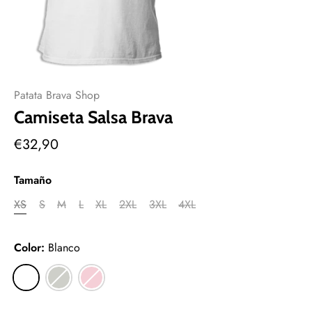
Patata Brava Shop
Camiseta Salsa Brava
€32,90
Tamaño
XS
S
M
L
XL
2XL
3XL
4XL
Color:
Blanco