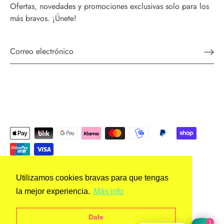
Ofertas, novedades y promociones exclusivas solo para los
más bravos. ¡Únete!
Utilizamos cookies bravas para que tengas
España (EUR €)
Moneda
la mejor experiencia.
Más info
© 2026
Patata Brava Shop
.
Dale
1