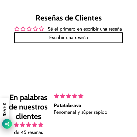
Reseñas de Clientes
Sé el primero en escribir una reseña
Escribir una reseña
En palabras
Patatabrava
P
de nuestros
SHARE
to y muy detallistas.
Fenomenal y súper rápido
C
clientes
i
m
de 45 reseñas