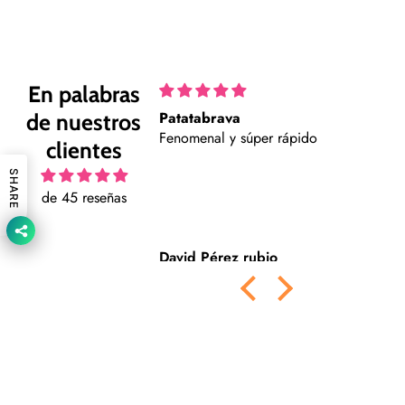
En palabras
Patatabrava
P
de nuestros
to y muy detallistas.
Fenomenal y súper rápido
C
clientes
i
m
SHARE
de 45 reseñas
z Fernández
David Pérez rubio
N